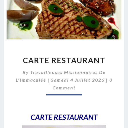
C
CARTE RESTAURANT
A
R
By
Travailleuses Missionnaires De
T
C
E
L'Immaculée
|
Samedi 4 Juillet 2026
|
0
O
R
Comment
M
E
M
S
E
N
T
T
A
S
CARTE RESTAURANT
U
R